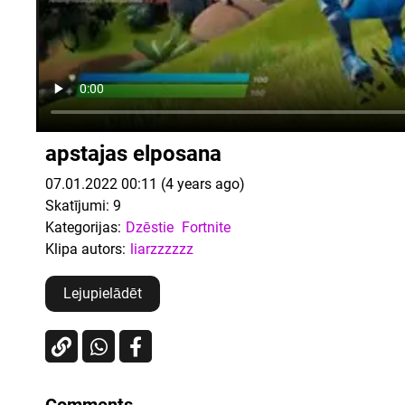
apstajas elposana
07.01.2022 00:11 (4 years ago)
Skatījumi:
9
Kategorijas:
Dzēstie
Fortnite
Klipa autors:
liarzzzzzz
Lejupielādēt
Comments