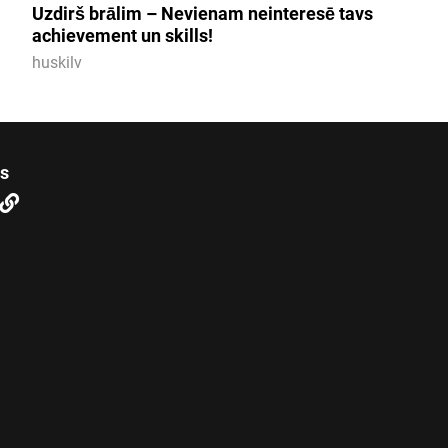
Uzdirš brālim – Nevienam neinteresē tavs
achievement un skills!
huskilv
us