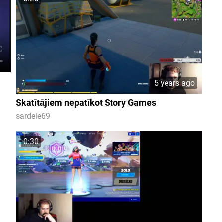
5 years ago
Skatītājiem nepatīkot Story Games
sardeie69
0:30