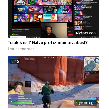
4 years ago
Tu akls esi? Galvu pret izlietni tev atsist?
kruugermaister
0:15
4 years ago