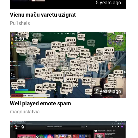
5 years ago
Vienu maču varētu uzigrāt
Pu1shels
0:30
5 years ago
Well played emote spam
magnuslatvia
0:19