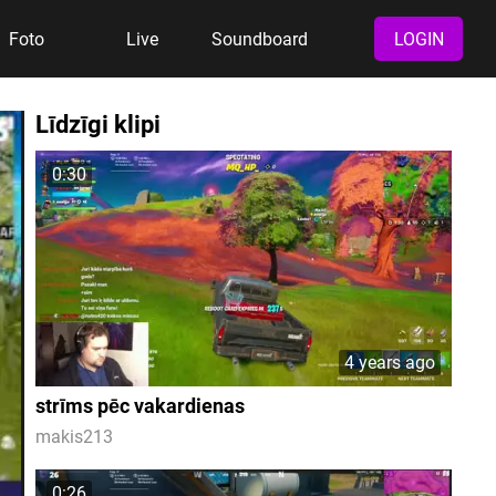
Foto
Live
Soundboard
LOGIN
Līdzīgi klipi
0:30
4 years ago
strīms pēc vakardienas
makis213
0:26