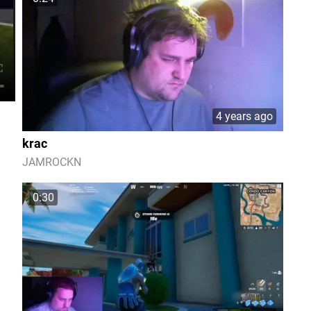
4 years ago
krac
JAMROCKN
0:30