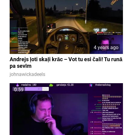
4 years ago
Andrejs ļoti skaļi krāc – Vot tu esi čali! Tu runā
pa sevīm
johnawickadeels
0:59