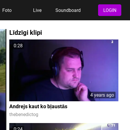
Foto
Live
Soundboard
LOGIN
Līdzīgi klipi
0:28
4 years ago
Andrejs kaut ko bļaustās
thebenedictog
0:24