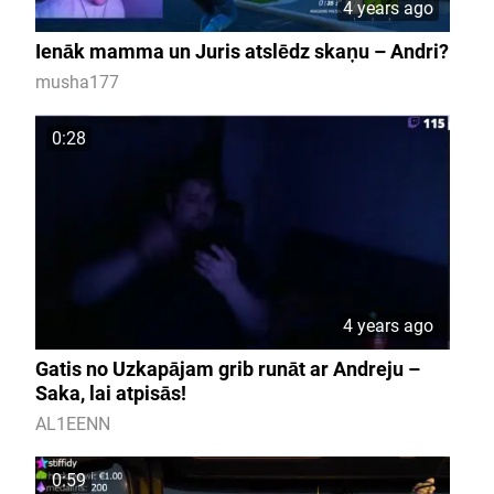
4 years ago
Ienāk mamma un Juris atslēdz skaņu – Andri?
musha177
0:28
4 years ago
Gatis no Uzkapājam grib runāt ar Andreju –
Saka, lai atpisās!
AL1EENN
0:59