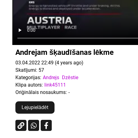
Andrejam šķaudīšanas lēkme
03.04.2022 22:49 (4 years ago)
Skatījumi:
57
Kategorijas:
Andrejs
Dzēstie
Klipa autors:
link45111
Oriģinālais nosaukums:
-
Lejupielādēt