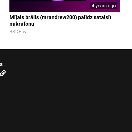
4 years ago
Mīļais brālis (mrandrew200) palīdz sataisīt
mikrafonu
BSDBoy
us