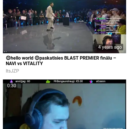
4 years ago
😊hello world 😊paskatīsies BLAST PREMIER finālu –
NAVI vs VITALITY
ItsJZP
0:30