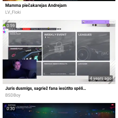
Mamma piečakarejas Andrejam
LV_Floki
0:59
4 years ago
Juris dusmīgs, sagriež fana iesūtīto spēli…
BSDBoy
0:30