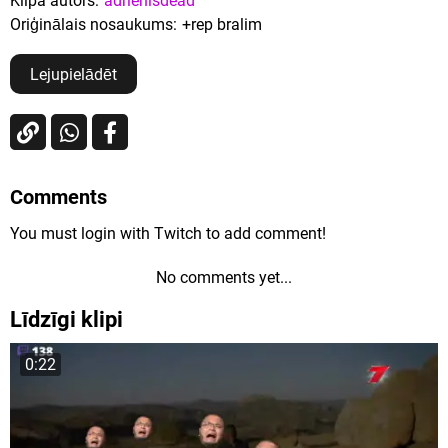
Klipa autors:
adrienisdead
Oriģinālais nosaukums:
+rep bralim
Lejupielādēt
Comments
You must login with Twitch to add comment!
No comments yet...
Līdzīgi klipi
0:22