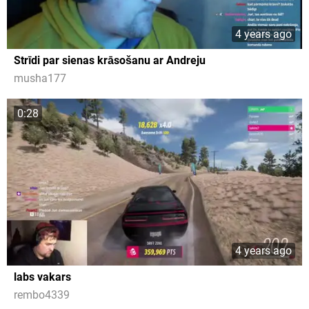
4 years ago
Strīdi par sienas krāsošanu ar Andreju
musha177
0:28
4 years ago
labs vakars
rembo4339