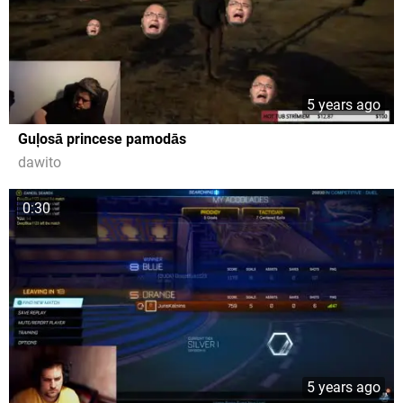
5 years ago
Guļosā princese pamodās
dawito
0:30
5 years ago