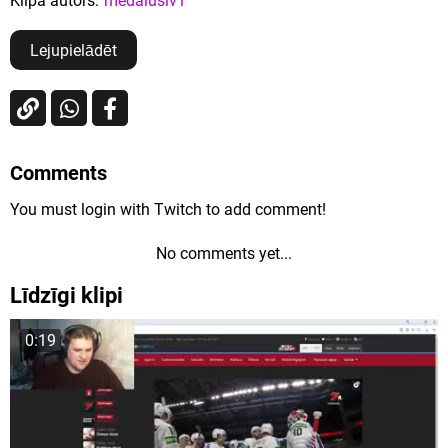
Klipa autors:
medaluslv1
Lejupielādēt
Comments
You must login with Twitch to add comment!
No comments yet...
Līdzīgi klipi
0:19