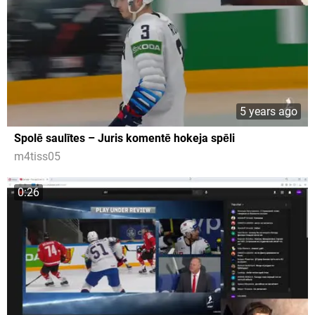
5 years ago
Spolē saulītes – Juris komentē hokeja spēli
m4tiss05
0:26