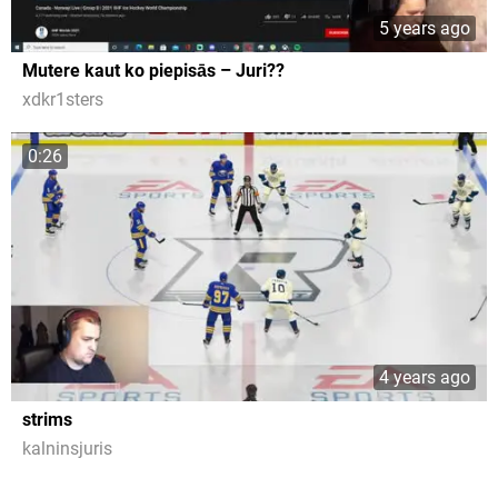
5 years ago
Mutere kaut ko piepisās – Juri??
xdkr1sters
0:26
4 years ago
strims
kalninsjuris