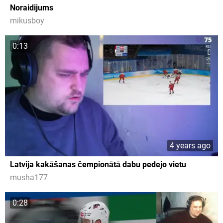
Noraidijums
mikusboy
0:13
4 years ago
Latvija kakāšanas čempionātā dabu pedejo vietu
musha177
0:28