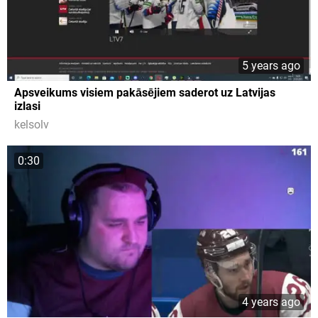
5 years ago
Apsveikums visiem pakāsējiem saderot uz Latvijas
izlasi
kelsolv
0:30
4 years ago