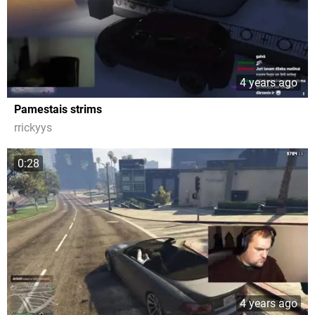
4 years ago
Pamestais strims
rrickyys
0:28
4 years ago