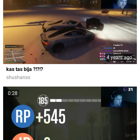
4 years ago
kas tas bija ?!?!?
shushanss
0:28