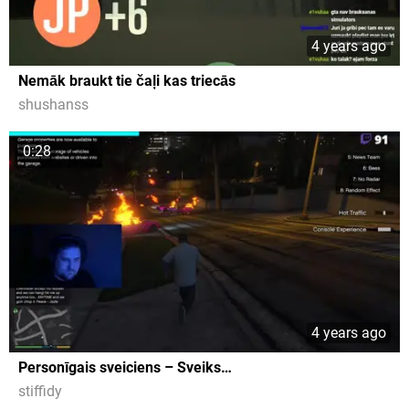
4 years ago
Nemāk braukt tie čaļi kas triecās
shushanss
0:28
4 years ago
Personīgais sveiciens – Sveiks…
stiffidy