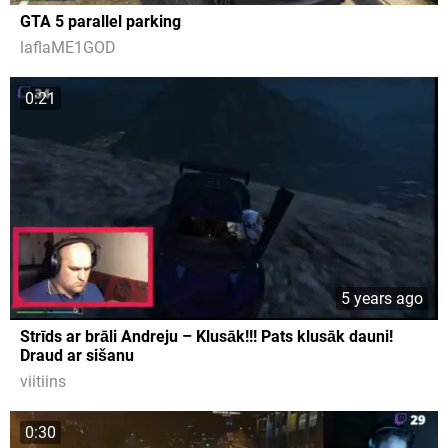
GTA 5 parallel parking
laflaME1GOD
0:21
5 years ago
Strīds ar brāli Andreju – Klusāk!!! Pats klusāk dauni!
Draud ar sišanu
viitiins
0:30