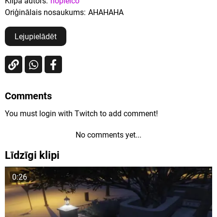
Klipa autors:
nopleico
Oriģinālais nosaukums:
AHAHAHA
Lejupielādēt
Comments
You must login with Twitch to add comment!
No comments yet...
Līdzīgi klipi
0:26