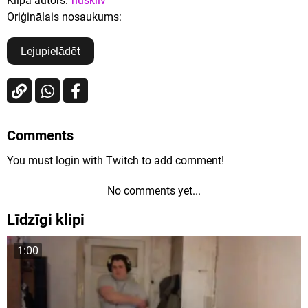
Klipa autors:
huskilv
Oriģinālais nosaukums:
Lejupielādēt
Comments
You must login with Twitch to add comment!
No comments yet...
Līdzīgi klipi
1:00