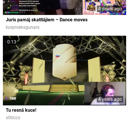
4 years ago
Juris pamāj skatītājiem – Dance moves
kurpnieksgunars
0:13
4 years ago
Tu resnā kuce!
x0ticcs