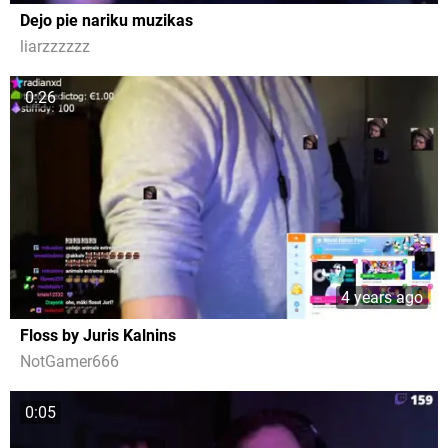
Dejo pie nariku muzikas
liarzzzzzz
0:26
4 years ago
Floss by Juris Kalnins
NotGamer666
0:05