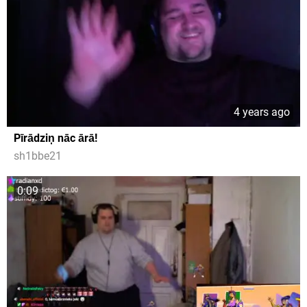
4 years ago
Pīrādziņ nāc ārā!
sh1bbe21
0:09