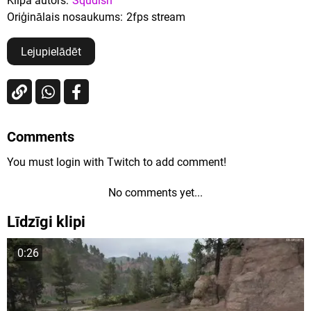
Klipa autors:
Squdish
Oriģinālais nosaukums:
2fps stream
Lejupielādēt
Comments
You must login with Twitch to add comment!
No comments yet...
Līdzīgi klipi
0:26