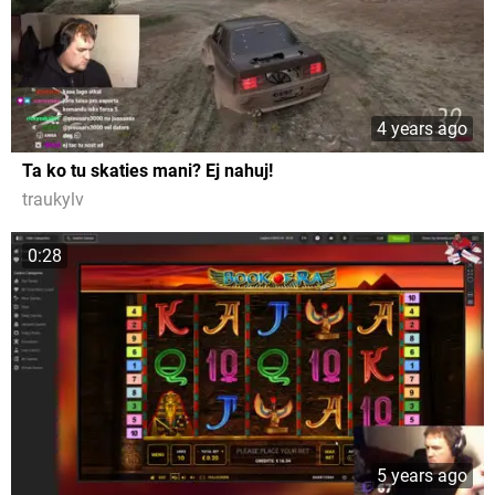
4 years ago
Ta ko tu skaties mani? Ej nahuj!
traukylv
0:28
5 years ago