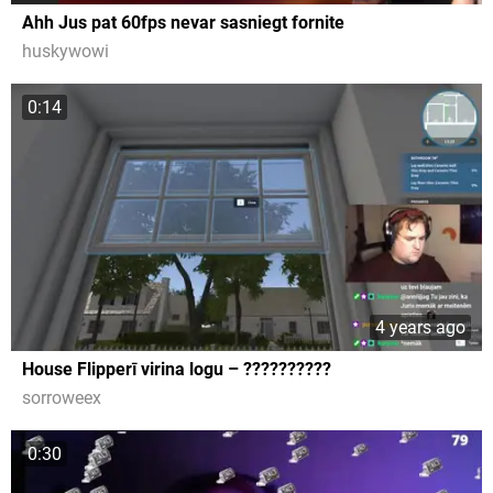
Ahh Jus pat 60fps nevar sasniegt fornite
huskywowi
0:14
4 years ago
House Flipperī virina logu – ??????????
sorroweex
0:30