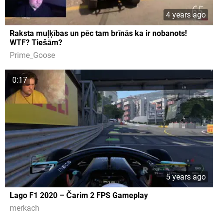
4 years ago
Raksta muļķības un pēc tam brīnās ka ir nobanots!
WTF? Tiešām?
Prime_Goose
0:17
5 years ago
Lago F1 2020 – Čarim 2 FPS Gameplay
merkach