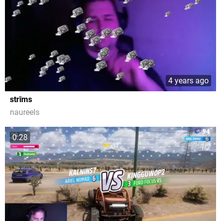
4 years ago
strīms
naureels
0:28