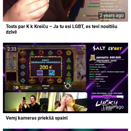
2 years ago
Tosts par K k Kreiču – Ja tu esi LGBT, es tevi nositīšu
dzīvē
2:33
1 year ago
Vemj kameras priekšā spainī