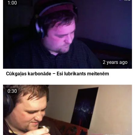
1:00
2 years ago
Cūkgaļas karbonāde – Esi lubrikants meitenēm
0:30