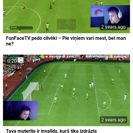
2 years ago
FunFaceTV pedo cilvēki – Pie viņiem vari mest, bet man
ne?
0:20
2 years ago
Tava muterīte ir invalīds, kurš tika izdrāzts