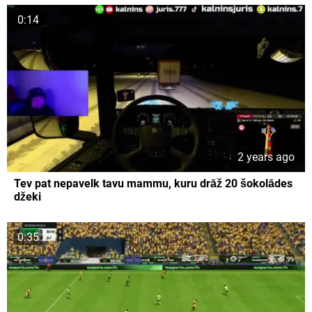
0:14
2 years ago
Tev pat nepavelk tavu mammu, kuru drāž 20 šokolādes
džeki
0:35