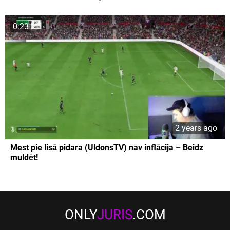
0:23
2 years ago
Mest pie lisā pidara (UldonsTV) nav inflācija – Beidz
muldēt!
ONLY
JURIS
.COM