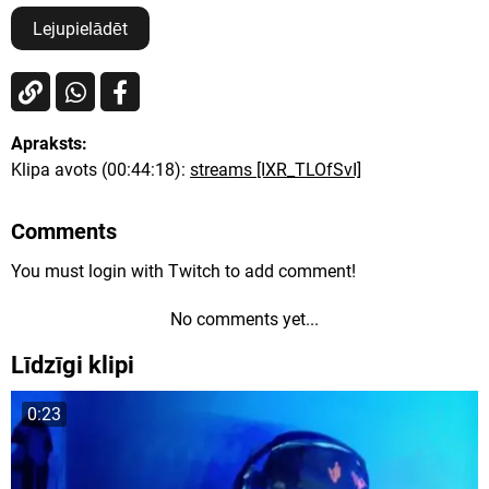
Lejupielādēt
Apraksts:
Klipa avots (00:44:18):
streams [IXR_TLOfSvI]
Comments
You must login with Twitch to add comment!
No comments yet...
Līdzīgi klipi
0:23