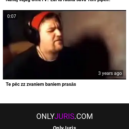
0:07
3 years ago
Te pēc zz zvaniem baniem prasās
ONLY
JURIS
.COM
OnlyJuris