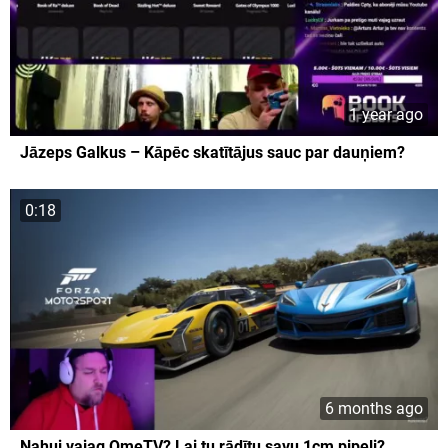
1 year ago
Jāzeps Galkus – Kāpēc skatītājus sauc par dauņiem?
0:18
6 months ago
Nahuj vajag OmeTV? Lai tu rādītu savu 1cm pipeli?