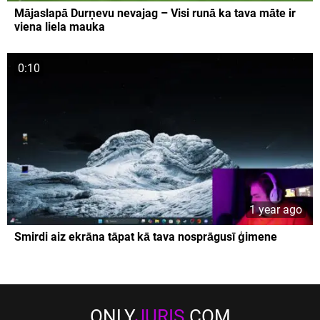
Mājaslapā Durņevu nevajag – Visi runā ka tava māte ir
viena liela mauka
0:10
1 year ago
Smirdi aiz ekrāna tāpat kā tava nosprāgusī ģimene
ONLY
JURIS
.COM