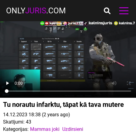
ONLY
JURIS
.COM
Tu norautu infarktu, tāpat kā tava mutere
14.12.2023 18:38 (2 years ago)
Skatījumi:
43
Kategorijas:
Mammas joki
Uzdirsieni