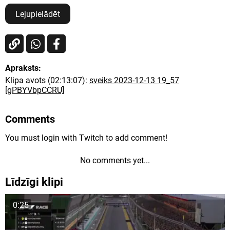
Lejupielādēt
Apraksts:
Klipa avots (02:13:07):
sveiks 2023-12-13 19_57
[gPBYVbpCCRU]
Comments
You must login with Twitch to add comment!
No comments yet...
Līdzīgi klipi
0:25