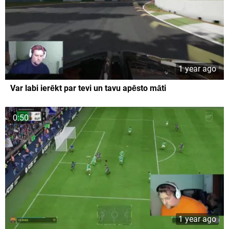
1 year ago
Var labi ierēkt par tevi un tavu apēsto māti
0:50
1 year ago