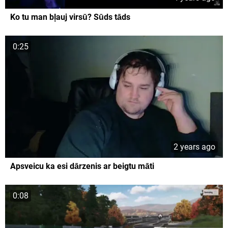
Ko tu man bļauj virsū? Sūds tāds
0:25
2 years ago
Apsveicu ka esi dārzenis ar beigtu māti
0:08