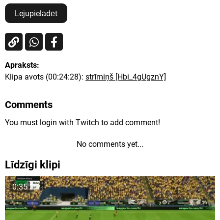
Lejupielādēt
Apraksts:
Klipa avots (00:24:28):
strīmiņš [Hbi_4gUgznY]
Comments
You must login with Twitch to add comment!
No comments yet...
Līdzīgi klipi
0:35