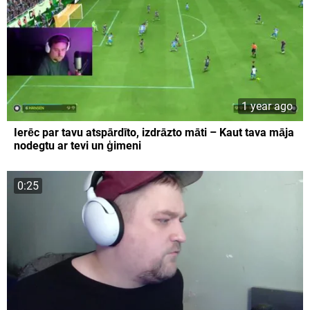
1 year ago
Ierēc par tavu atspārdīto, izdrāzto māti – Kaut tava māja
nodegtu ar tevi un ģimeni
0:25