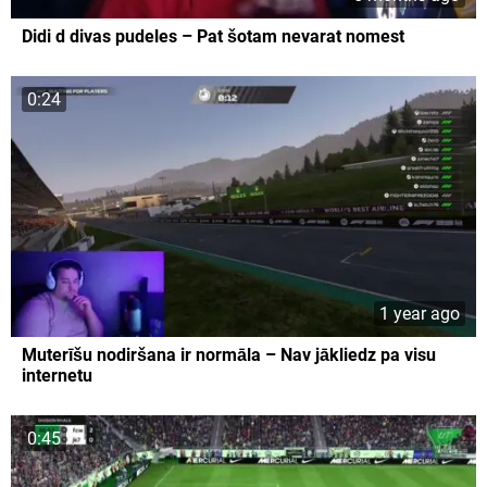
Didi d divas pudeles – Pat šotam nevarat nomest
0:24
1 year ago
Muterīšu nodiršana ir normāla – Nav jākliedz pa visu
internetu
0:45