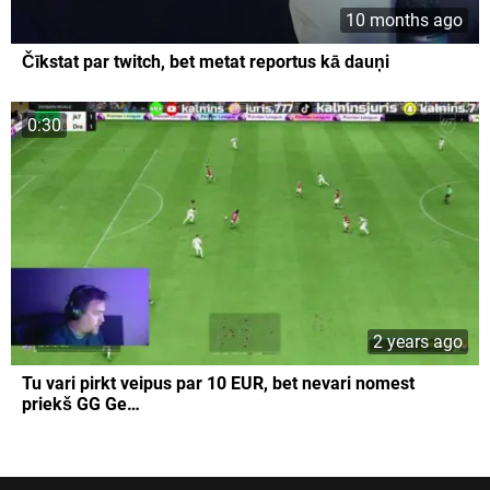
10 months ago
Čīkstat par twitch, bet metat reportus kā dauņi
0:30
2 years ago
Tu vari pirkt veipus par 10 EUR, bet nevari nomest
priekš GG Ge…