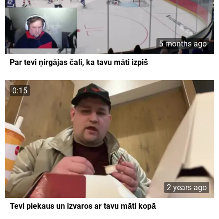
5 months ago
Par tevi ņirgājas čali, ka tavu māti izpiš
0:15
2 years ago
Tevi piekaus un izvaros ar tavu māti kopā