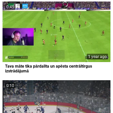
0:45
1 year ago
Tava māte tika pārdalīta un apēsta centrāltirgus
izstrādājumā
0:10