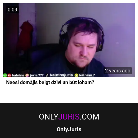
0:09
2 years ago
Neesi domājis beigt dzīvi un būt loham?
ONLY
JURIS
.COM
OnlyJuris