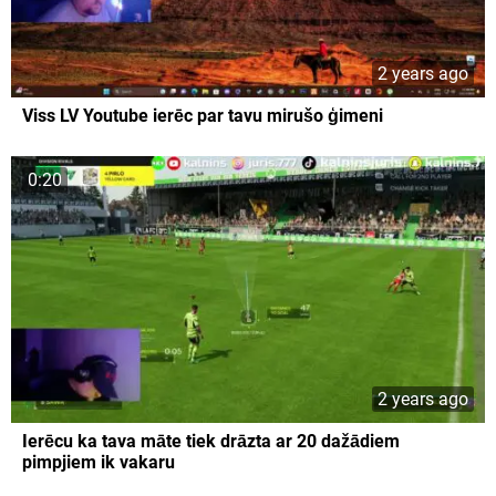
2 years ago
Viss LV Youtube ierēc par tavu mirušo ģimeni
0:20
2 years ago
Ierēcu ka tava māte tiek drāzta ar 20 dažādiem
pimpjiem ik vakaru