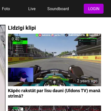
Foto
Live
Soundboard
LOGIN
Līdzīgi klipi
0:40
2 years ago
Kāpēc rakstāt par lisu dauni (Uldons TV) manā
strīmā?
0:23