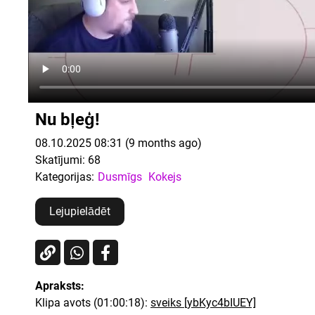
Nu bļeģ!
08.10.2025 08:31 (9 months ago)
Skatījumi:
68
Kategorijas:
Dusmīgs
Kokejs
Lejupielādēt
Apraksts:
Klipa avots (01:00:18):
sveiks [ybKyc4bIUEY]