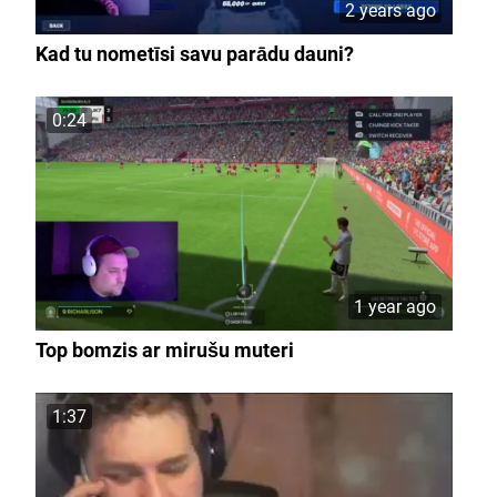
2 years ago
Kad tu nometīsi savu parādu dauni?
0:24
1 year ago
Top bomzis ar mirušu muteri
1:37