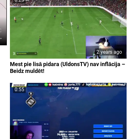
2 years ago
Mest pie lisā pidara (UldonsTV) nav inflācija –
Beidz muldēt!
0:55