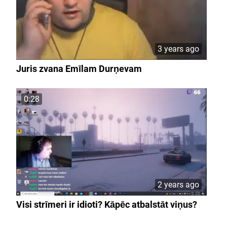
3 years ago
Juris zvana Emīlam Durņevam
0:28
2 years ago
Visi strīmeri ir idioti? Kāpēc atbalstāt viņus?