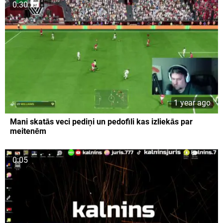
0:30
1 year ago
Mani skatās veci pediņi un pedofili kas izliekās par
meitenēm
0:05