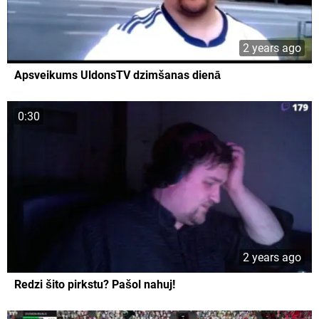
2 years ago
Apsveikums UldonsTV dzimšanas dienā
0:30
2 years ago
Redzi šito pirkstu? Pašol nahuj!