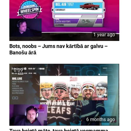
1 year ago
Bots, noobs – Jums nav kārtībā ar galvu –
Banošu ārā
0:09
6 months ago
Tava beigtā māte, tava beigtā vecmamma