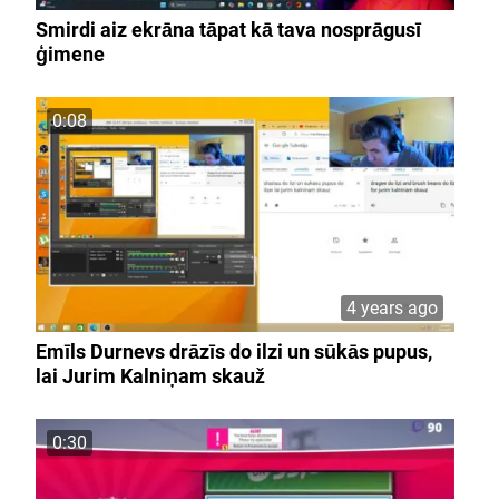
Smirdi aiz ekrāna tāpat kā tava nosprāgusī
ģimene
0:08
4 years ago
Emīls Durnevs drāzīs do ilzi un sūkās pupus,
lai Jurim Kalniņam skauž
0:30