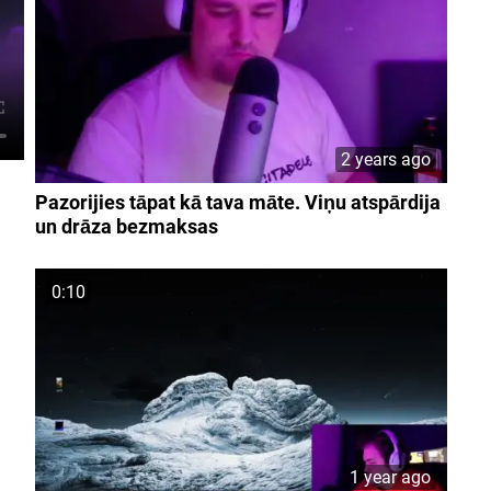
2 years ago
Pazorijies tāpat kā tava māte. Viņu atspārdija
un drāza bezmaksas
0:10
1 year ago