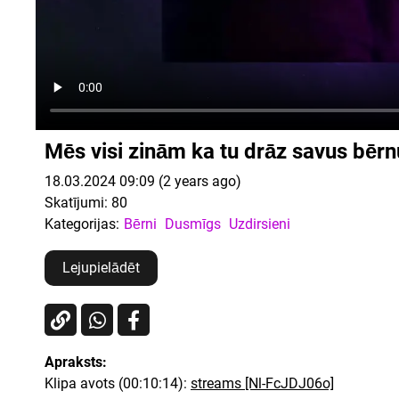
Mēs visi zinām ka tu drāz savus bērn
18.03.2024 09:09 (2 years ago)
Skatījumi:
80
Kategorijas:
Bērni
Dusmīgs
Uzdirsieni
Lejupielādēt
Apraksts:
Klipa avots (00:10:14):
streams [Nl-FcJDJ06o]