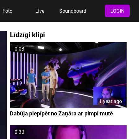
Foto
Live
Soundboard
LOGIN
Līdzīgi klipi
0:08
1 year ago
Dabūja piepīpēt no Zaņāra ar pimpi mutē
0:30