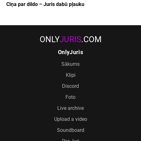
Cīņa par dildo – Juris dabū pļauku
ONLY
JURIS
.COM
OnlyJuris
Sākums
Klipi
Discord
Foto
Live archive
Upload a video
Soundboard