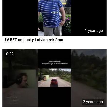
1 year ago
LV BET un Lucky Latvian reklāma
0:22
2 years ago