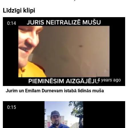
Līdzīgi klipi
0:14
4 years ago
Jurim un Emīlam Durnevam istabā lidinās muša
0:15