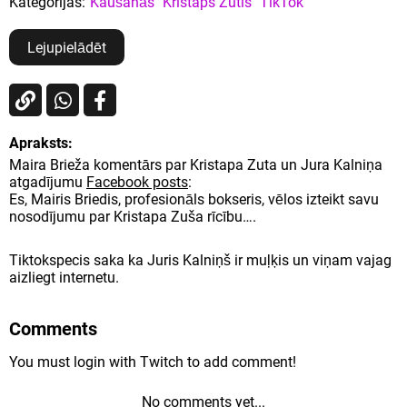
Kategorijas:
Kaušanās
Kristaps Zutis
TikTok
Lejupielādēt
Apraksts:
Maira Brieža komentārs par Kristapa Zuta un Jura Kalniņa
atgadījumu
Facebook posts
:
Es, Mairis Briedis, profesionāls bokseris, vēlos izteikt savu
nosodījumu par Kristapa Zuša rīcību….
Tiktokspecis saka ka Juris Kalniņš ir muļķis un viņam vajag
aizliegt internetu.
Comments
You must login with Twitch to add comment!
No comments yet...