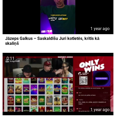
1 year ago
Jāzeps Galkus – Saskaldīšu Juri kotletēs, kritīs kā
skaliņš
0:11
1 year ago