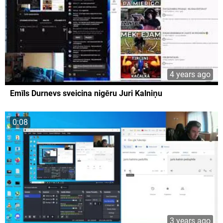
4 years ago
Emīls Durnevs sveicina nigēru Juri Kalniņu
0:08
3 years ago