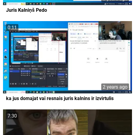
Juris Kalniņš Pedo
0:11
2 years ago
ka jus domajat vai resnais juris kalnins ir izvirtulis
7:30