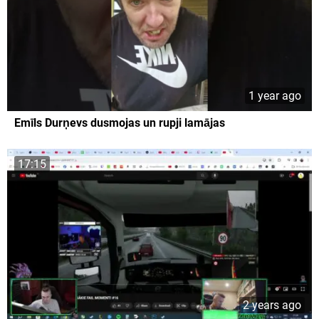
1 year ago
Emīls Durņevs dusmojas un rupji lamājas
17:15
2 years ago