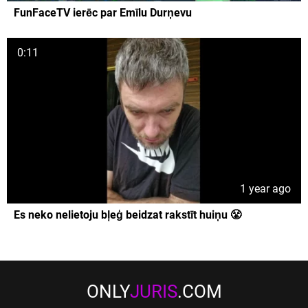
FunFaceTV ierēc par Emīlu Durņevu
0:11
1 year ago
Es neko nelietoju bļeģ beidzat rakstīt huiņu 😤
ONLY
JURIS
.COM