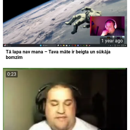
1 year ago
Tā lapa nav mana – Tava māte ir beigta un sūkāja
bomzim
0:23