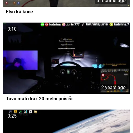
3 months ago
Elso kā kuce
0:10
2 years ago
Tavu māti drāž 20 melni puisīši
0:25