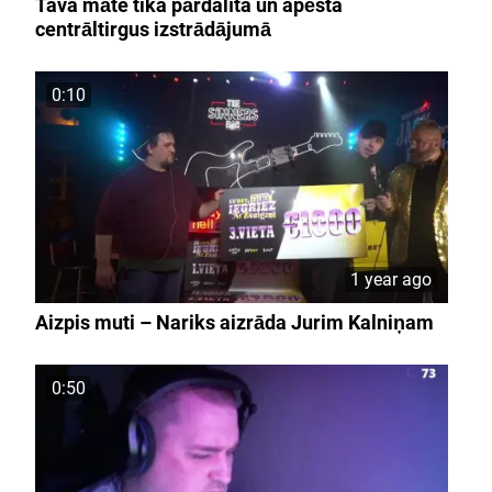
Tava māte tika pārdalīta un apēsta
centrāltirgus izstrādājumā
0:10
1 year ago
Aizpis muti – Nariks aizrāda Jurim Kalniņam
0:50