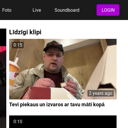
Foto
Live
Soundboard
LOGIN
Līdzīgi klipi
0:15
2 years ago
Tevi piekaus un izvaros ar tavu māti kopā
0:10