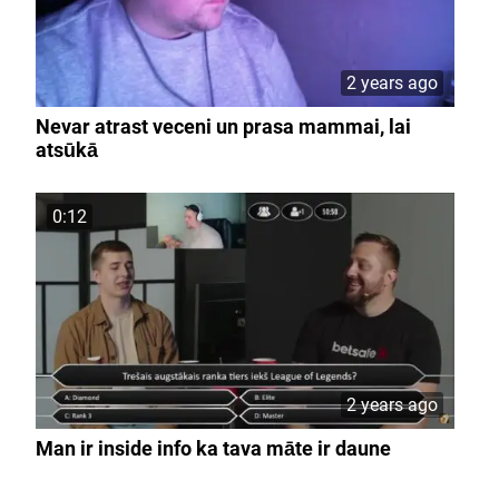
2 years ago
Nevar atrast veceni un prasa mammai, lai
atsūkā
0:12
2 years ago
Man ir inside info ka tava māte ir daune