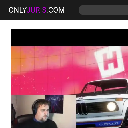
ONLY
JURIS
.COM