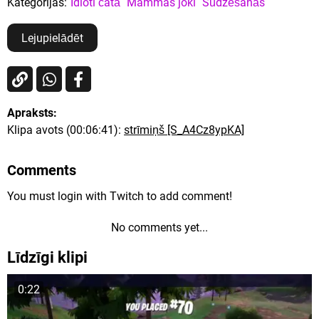
Kategorijas:
Idioti čatā
Mammas joki
Sūdzēšanās
Lejupielādēt
Apraksts:
Klipa avots (00:06:41):
strīmiņš [S_A4Cz8ypKA]
Comments
You must login with Twitch to add comment!
No comments yet...
Līdzīgi klipi
0:22