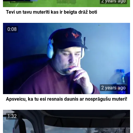
2 years ago
Tevi un tavu muterīti kas ir beigta drāž boti
0:08
2 years ago
Apsveicu, ka tu esi resnais daunis ar nosprāgušu muteri!
1:32