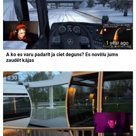
1 year ago
A ko es varu padarīt ja ciet deguns? Es novēlu jums
zaudēt kājas
0:30