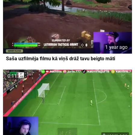
1 year ago
Saša uzfilmēja filmu kā viņš drāž tavu beigto māti
0:11