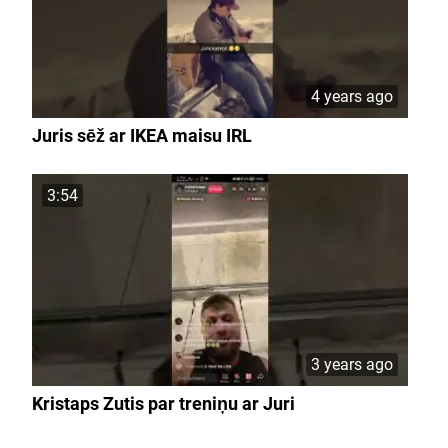
4 years ago
Juris sēž ar IKEA maisu IRL
3:54
3 years ago
Kristaps Zutis par treniņu ar Juri