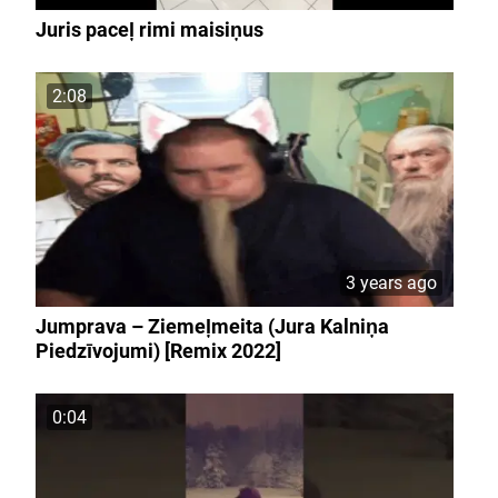
Juris paceļ rimi maisiņus
2:08
3 years ago
Jumprava – Ziemeļmeita (Jura Kalniņa
Piedzīvojumi) [Remix 2022]
0:04