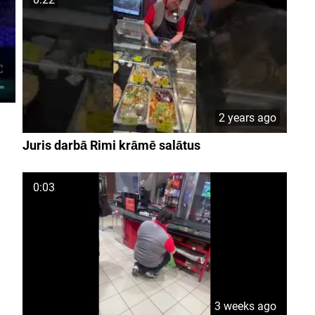
2 years ago
Juris darbā Rimi krāmē salātus
0:03
3 weeks ago