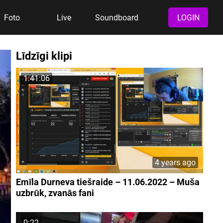
Foto
Live
Soundboard
LOGIN
Līdzīgi klipi
1:41:06
4 years ago
Emīla Durneva tiešraide – 11.06.2022 – Muša
uzbrūk, zvanās fani
0:22