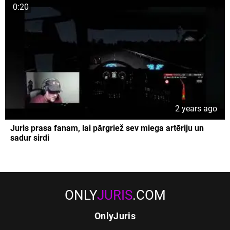
0:20
2 years ago
Juris prasa fanam, lai pārgriež sev miega artēriju un
sadur sirdi
ONLY
JURIS
.COM
OnlyJuris