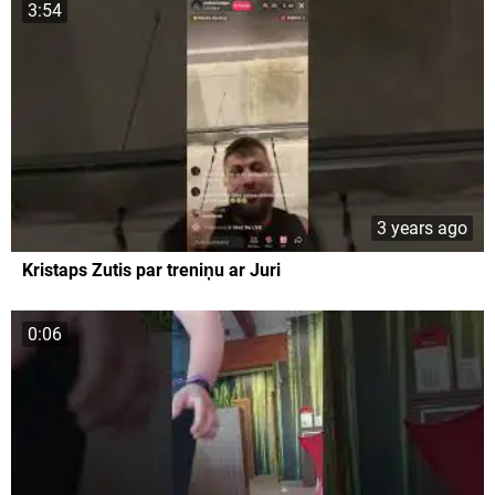
3:54
3 years ago
Kristaps Zutis par treniņu ar Juri
0:06