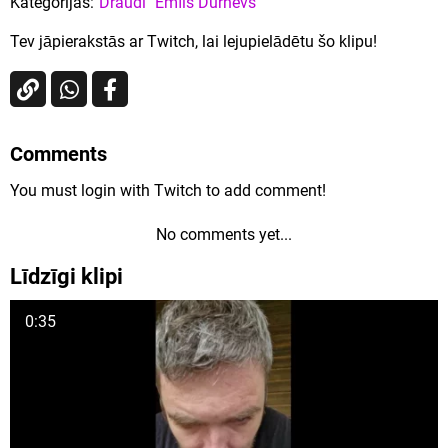
Kategorijas:
Draudi
Emīls Durnevs
Tev jāpierakstās ar Twitch, lai lejupielādētu šo klipu!
Comments
You must login with Twitch to add comment!
No comments yet...
Līdzīgi klipi
0:35