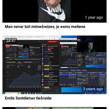
1 year ago
Man nevar būt mēnešreizes, jo esmu meitene
24:47
3 years ago
Emīla Sestdienas tiešraide