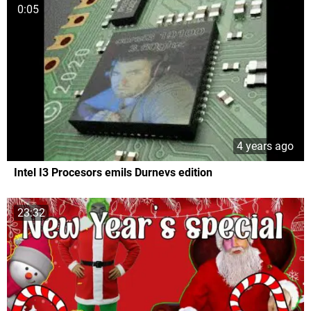
0:05
4 years ago
Intel I3 Procesors emils Durnevs edition
23:32