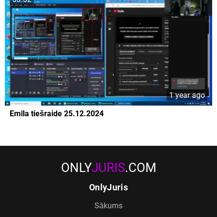
1 year ago
Emīla tiešraide 25.12.2024
ONLY
JURIS
.COM
OnlyJuris
Sākums