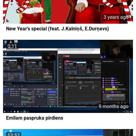
3 years ago
New Year’s special (feat. J.Kalniņš, E.Durņevs)
0:11
9 months ago
Emīlam paspruka pirdiens
53:52