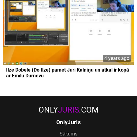
4 years ago
Ilze Dobele (Do Ilze) pamet Juri Kalniņu un atkal ir kopā
ar Emīlu Durnevu
ONLY
JURIS
.COM
OnlyJuris
Sākums