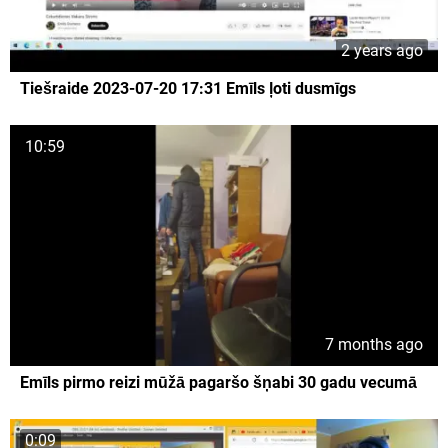
2 years ago
Tiešraide 2023-07-20 17:31 Emīls ļoti dusmīgs
10:59
7 months ago
Emīls pirmo reizi mūžā pagaršo šņabi 30 gadu vecumā
0:09