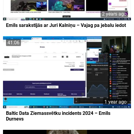
2 years ago
Emīls sarakstījās ar Juri Kalniņu – Vajag pa jebalu iedot
41:06
1 year ago
Baltic Data Ziemassvētku incidents 2024 – Emīls
Durnevs