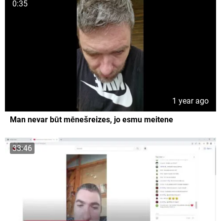
0:35
1 year ago
Man nevar būt mēnešreizes, jo esmu meitene
33:46