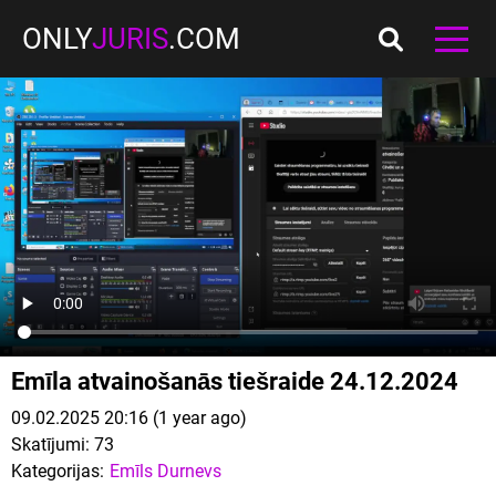
ONLY
JURIS
.COM
Emīla atvainošanās tiešraide 24.12.2024
09.02.2025 20:16 (1 year ago)
Skatījumi:
73
Kategorijas:
Emīls Durnevs