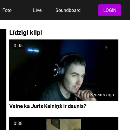
Foto
Live
Soundboard
LOGIN
Līdzīgi klipi
0:05
3 years ago
Vaine ka Juris Kalniņš ir daunis?
0:38