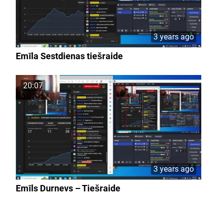
3 years ago
Emīla Sestdienas tiešraide
20:07
3 years ago
Emīls Durnevs – Tiešraide