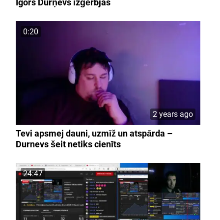
Igors Durņevs izģērbjas
0:20
2 years ago
Tevi apsmej dauni, uzmīž un atspārda –
Durnevs šeit netiks cienīts
24:47