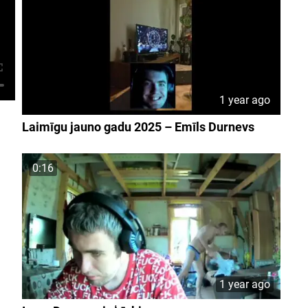
1 year ago
Laimīgu jauno gadu 2025 – Emīls Durnevs
0:16
1 year ago