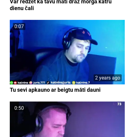
Var redzēt ka tavu māti drāž morgā katru
dienu čali
0:07
2 years ago
Tu sevi apkauno ar beigtu māti dauni
0:50