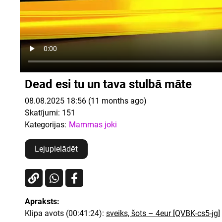
Dead esi tu un tava stulbā māte
08.08.2025 18:56 (11 months ago)
Skatījumi:
151
Kategorijas:
Mammas joki
Lejupielādēt
Apraksts:
Klipa avots (00:41:24):
sveiks, šots – 4eur [QVBK-cs5-jg]