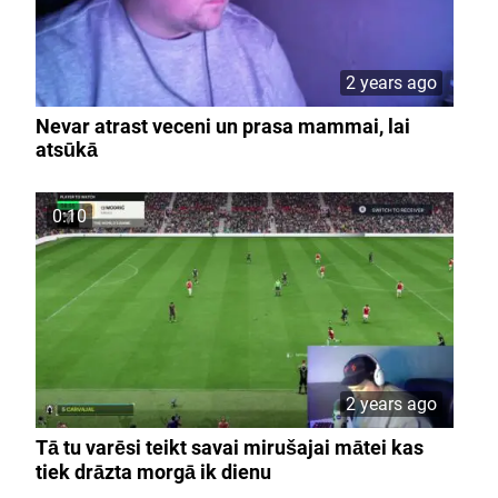
2 years ago
Nevar atrast veceni un prasa mammai, lai
atsūkā
0:10
2 years ago
Tā tu varēsi teikt savai mirušajai mātei kas
tiek drāzta morgā ik dienu