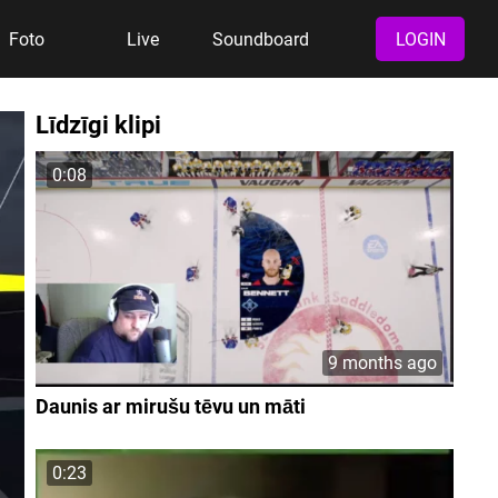
Foto
Live
Soundboard
LOGIN
Līdzīgi klipi
0:08
9 months ago
Daunis ar mirušu tēvu un māti
0:23