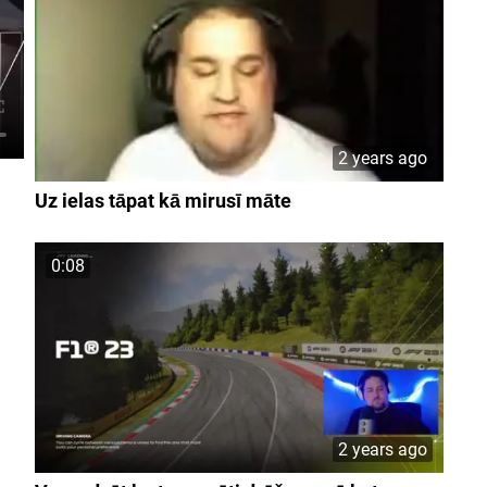
2 years ago
Uz ielas tāpat kā mirusī māte
0:08
2 years ago