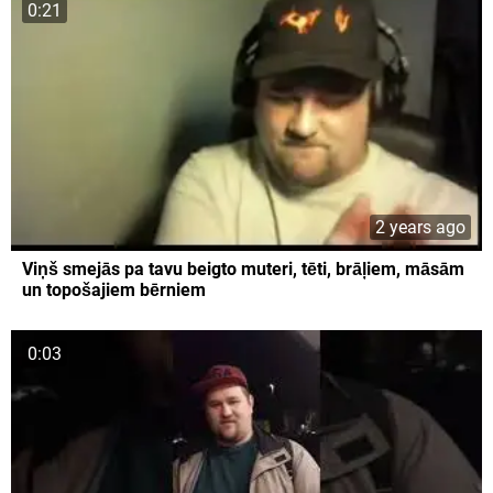
0:21
2 years ago
Viņš smejās pa tavu beigto muteri, tēti, brāļiem, māsām
un topošajiem bērniem
0:03