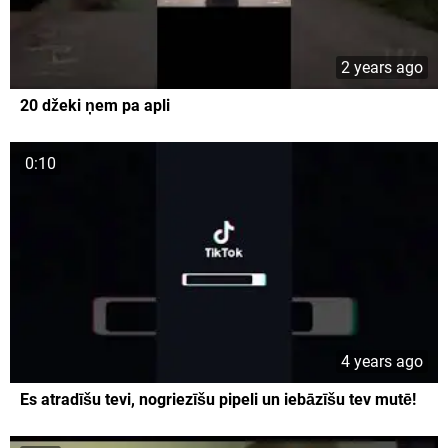
2 years ago
20 džeki ņem pa apli
0:10
4 years ago
Es atradīšu tevi, nogriezīšu pipeli un iebāzīšu tev mutē!