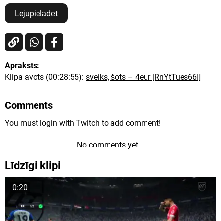
Lejupielādēt
Apraksts:
Klipa avots (00:28:55):
sveiks, šots – 4eur [RnYtTues66I]
Comments
You must login with Twitch to add comment!
No comments yet...
Līdzīgi klipi
0:20