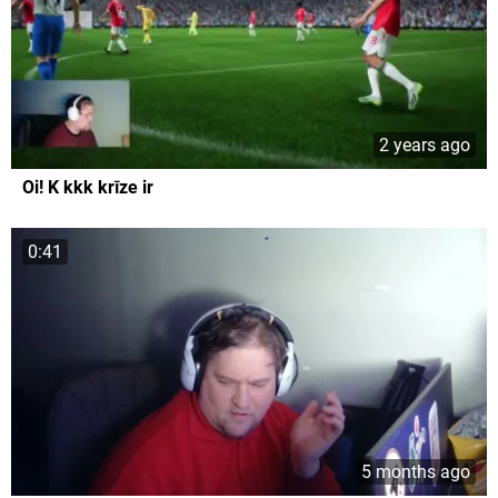
2 years ago
Oi! K kkk krīze ir
0:41
5 months ago