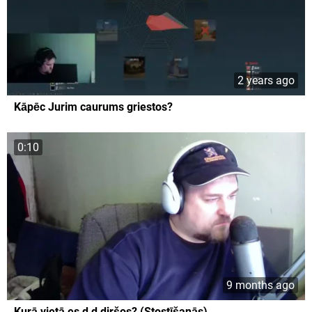
2 years ago
Kāpēc Jurim caurums griestos?
0:10
9 months ago
Kurā vietā es d d diršos? (Stostīšanās)