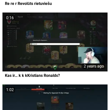
Re re r Revolūts rietuviešu
0:16
2 years ago
Kas ir… k k kKristians Ronalds?
1:02