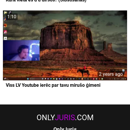
1:10
2 years ago
Viss LV Youtube ierēc par tavu mirušo ģimeni
ONLY
JURIS
.COM
OnlyJuris