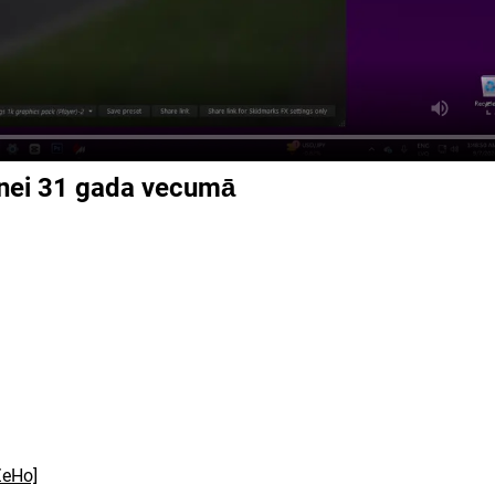
enei 31 gada vecumā
ZeHo]