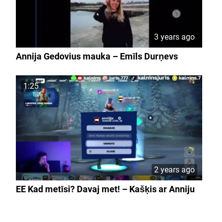
3 years ago
Annija Gedovius mauka – Emīls Durņevs
1:25
2 years ago
EE Kad metīsi? Davaj met! – Kašķis ar Anniju