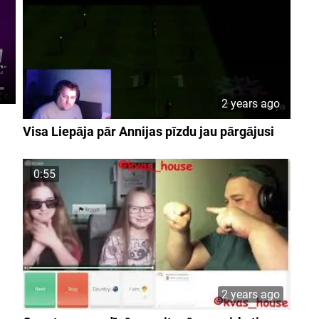
2 years ago
Visa Liepāja pār Annijas pīzdu jau pārgājusi
0:55
2 years ago