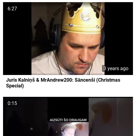
6:27
3 years ago
Juris Kalniņš & MrAndrew200: Sāncenši (Christmas
Special)
0:15