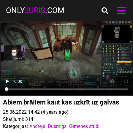
ONLY
JURIS
.COM
Abiem brāļiem kaut kas uzkrīt uz galvas
25.06.2022 14:42 (4 years ago)
Skatījumi:
314
Kategorijas:
Andrejs
Dusmīgs
Ģimenes strīdi