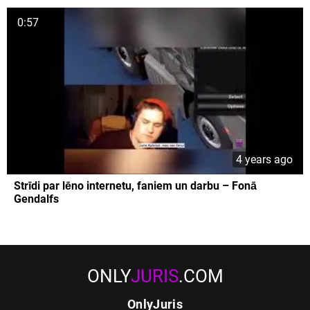
0:57
4 years ago
Strīdi par lēno internetu, faniem un darbu – Fonā
Gendalfs
ONLY
JURIS
.COM
OnlyJuris