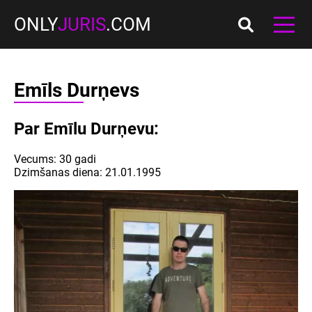
ONLY
JURIS
.COM
Emīls Durņevs
Par Emīlu Durņevu:
Vecums: 30 gadi
Dzimšanas diena: 21.01.1995