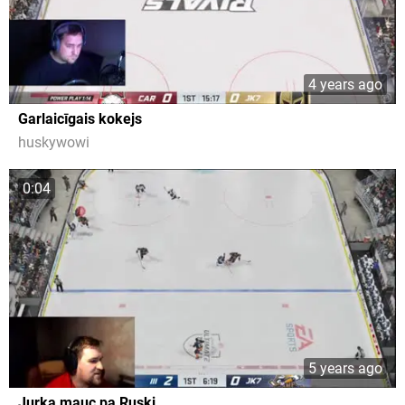
4 years ago
Garlaicīgais kokejs
huskywowi
0:04
5 years ago
Jurka mauc pa Ruski