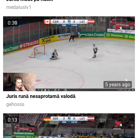
medaluslv1
0:30
5 years ago
Juris runā nesaprotamā valodā
gehosss
0:13