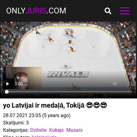
ONLY
JURIS
.COM
yo Latvijai ir medaļā, Tokijā 😎😎😎
28.07.2021 23:05 (5 years ago)
Skatījumi:
3
Kategorijas:
Dzēstie
Kokejs
Musars