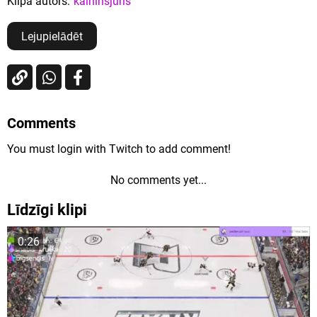
Klipa autors:
kalninsjuris
Lejupielādēt
Comments
You must login with Twitch to add comment!
No comments yet...
Līdzīgi klipi
0:26