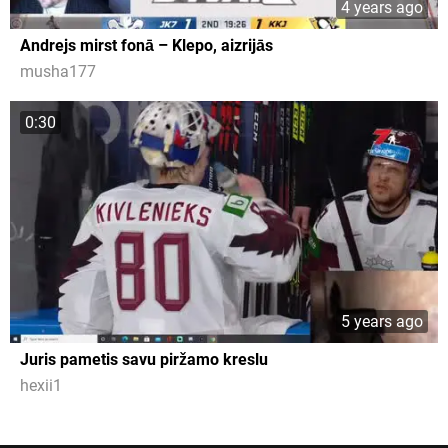
4 years ago
Andrejs mirst fonā – Klepo, aizrijās
musha177
0:30
5 years ago
Juris pametis savu piržamo kreslu
hexii1