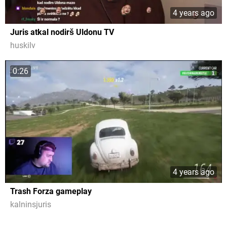
4 years ago
Juris atkal nodirš Uldonu TV
huskilv
0:26
4 years ago
Trash Forza gameplay
kalninsjuris