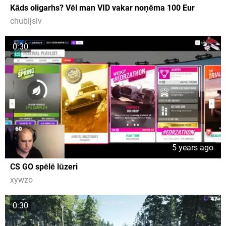
Kāds oligarhs? Vēl man VID vakar noņēma 100 Eur
chubijslv
0:30
5 years ago
CS GO spēlē lūzeri
xywzo
0:30