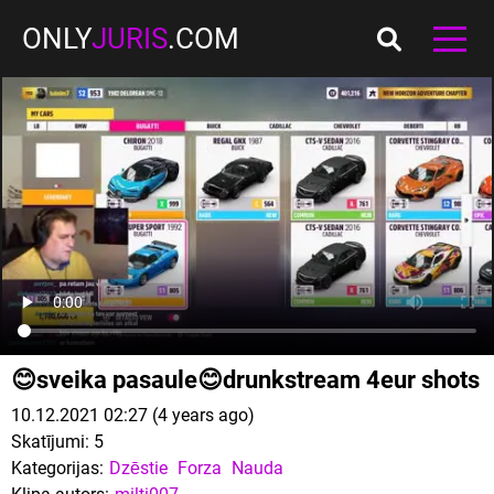
ONLY
JURIS
.COM
😊sveika pasaule😊drunkstream 4eur shots
10.12.2021 02:27 (4 years ago)
Skatījumi:
5
Kategorijas:
Dzēstie
Forza
Nauda