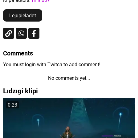
Klipa autors:
milti007
Lejupielādēt
Comments
You must login with Twitch to add comment!
No comments yet...
Līdzīgi klipi
0:23